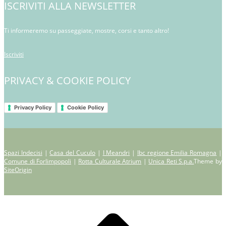
ISCRIVITI ALLA NEWSLETTER
Ti informeremo su passeggiate, mostre, corsi e tanto altro!
Iscriviti
PRIVACY & COOKIE POLICY
Privacy Policy
Cookie Policy
Spazi Indecisi
|
Casa del Cuculo
|
I Meandri
|
Ibc regione Emilia Romagna
|
Comune di Forlimpopoli
|
Rotta Culturale Atrium
|
Unica Reti S.p.a.
Theme by
SiteOrigin
Scroll
to
top