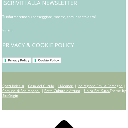
ISCRIVITI ALLA NEWSLETTER
Ti informeremo su passeggiate, mostre, corsi e tanto altro!
Iscriviti
PRIVACY & COOKIE POLICY
Privacy Policy
Cookie Policy
Spazi Indecisi
|
Casa del Cuculo
|
I Meandri
|
Ibc regione Emilia Romagna
|
Comune di Forlimpopoli
|
Rotta Culturale Atrium
|
Unica Reti S.p.a.
Theme by
SiteOrigin
Scroll
to
top