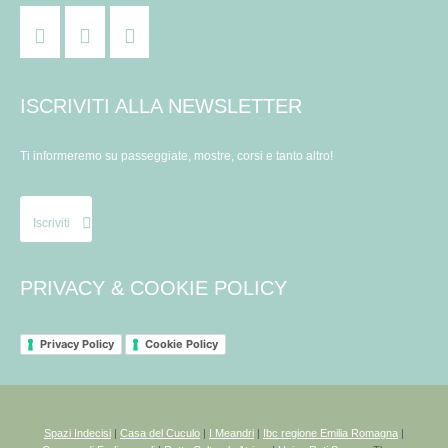
ISCRIVITI ALLA NEWSLETTER
Ti informeremo su passeggiate, mostre, corsi e tanto altro!
Iscriviti
PRIVACY & COOKIE POLICY
Privacy Policy
Cookie Policy
Spazi Indecisi
|
Casa del Cuculo
|
I Meandri
|
Ibc regione Emilia Romagna
|