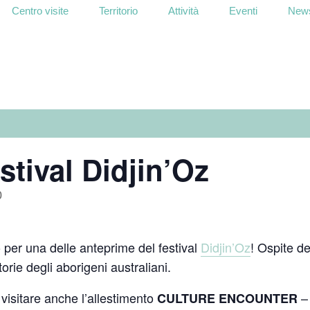
Centro visite
Territorio
Attività
Eventi
News
stival Didjin’Oz
0
 per una delle anteprime del festival
Didjin’Oz
! Ospite d
torie degli aborigeni australiani.
 visitare anche l’allestimento
– 
CULTURE ENCOUNTER