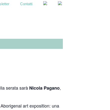
letter
Contatti
OPEN
SEARCH
BAR
ella serata sarà
,
Nicola Pagano
Aborigenal art exposition: una