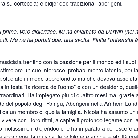
ra su corteccia) e didjeridoo tradizionali aborigeni.
l primo, vero didjeridoo. Mi ha chiamato da Darwin (nel no
nti. Me ne ha portati due: una svolta. Finita l’università 
sicista trentino con la passione per il mondo ed i suoi p
e stimolare un suo interesse, probabilmente latente, per l
studiato in modo approfondito ma che doveva assoluta
a in testa ”la ricerca dell’uomo” e con un desiderio, quel
traordinari. Ha impiegato più di quattro mesi ma, grazie a
e del popolo degli Yolngu, Aborigeni nella Arnhem Land. 
atica un membro di quella famiglia. Nicola ha assunto 
vivere con i loro ritmi, a capire il profondo legame con la
to moltissimo il didjeridoo che ha imparato a conoscere a
a aborigena, la musica, la religione e anche le abilità pr