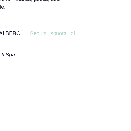
le.
’ALBERO |
Seduta sonora di
eti Spa.