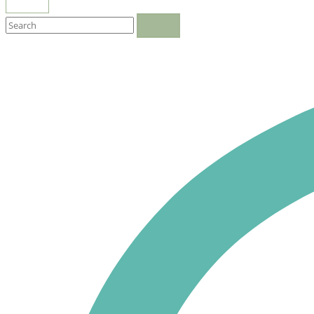
OPEN
SEARCH
BAR
Close
search
bar