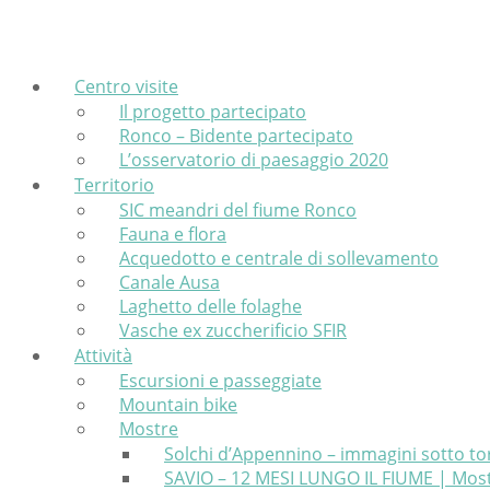
Skip
Home
to
content
Centro visite
Il progetto partecipato
Ronco – Bidente partecipato
L’osservatorio di paesaggio 2020
Territorio
SIC meandri del fiume Ronco
Fauna e flora
Acquedotto e centrale di sollevamento
Canale Ausa
Laghetto delle folaghe
Vasche ex zuccherificio SFIR
Attività
Escursioni e passeggiate
Mountain bike
Mostre
Solchi d’Appennino – immagini sotto to
SAVIO – 12 MESI LUNGO IL FIUME | Most