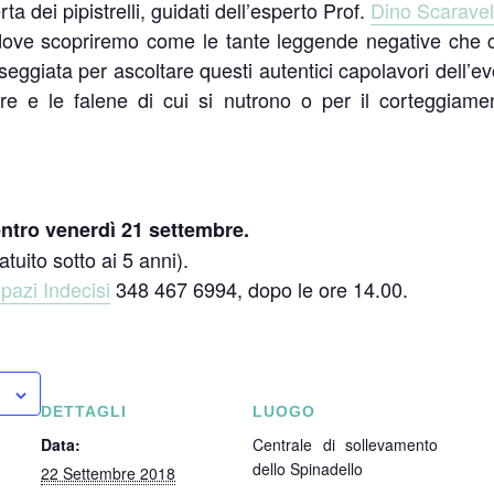
 dei pipistrelli, guidati dell’esperto Prof.
Dino Scaravell
ove scopriremo come le tante leggende negative che cir
eggiata per ascoltare questi autentici capolavori dell’evo
are e le falene di cui si nutrono o per il corteggiam
ntro venerdì 21 settembre.
tuito sotto ai 5 anni).
pazi Indecisi
348 467 6994, dopo le ore 14.00.
DETTAGLI
LUOGO
Data:
Centrale di sollevamento
dello Spinadello
22 Settembre 2018