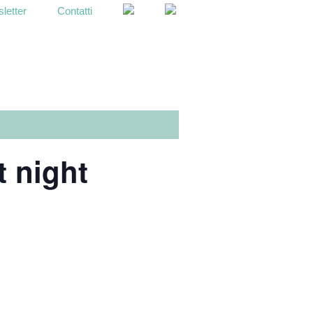
letter
Contatti
OPEN
SEARCH
BAR
t night