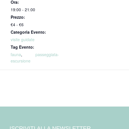
Ora:
19:00 - 21:00
Prezzo:
€4 - €6
Categoria Evento:
visite guidate
Tag Evento:
fauna
,
passeggiata-
escursione
ISCRIVITI ALLA NEWSLETTER