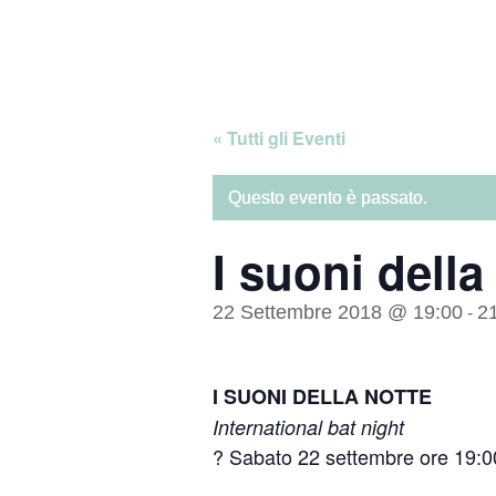
Skip
Home
to
content
« Tutti gli Eventi
Questo evento è passato.
I suoni della
22 Settembre 2018 @ 19:00
2
-
I SUONI DELLA NOTTE
International bat night
? Sabato 22 settembre ore 19:0