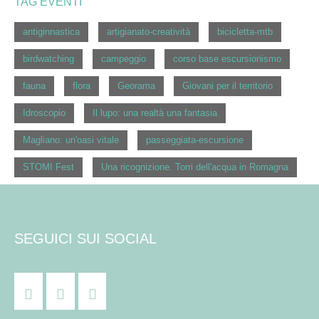
TAG EVENTI
antiginnastica
artigianato-creatività
bicicletta-mtb
birdwatching
campeggio
corso base escursionismo
fauna
flora
Georama
Giovani per il territorio
Idroscopio
Il lupo: una realtà una fantasia
Magliano: un'oasi vitale
passeggiata-escursione
STOMI Fest
Una ricognizione. Torri dell'acqua in Romagna
SEGUICI SUI SOCIAL