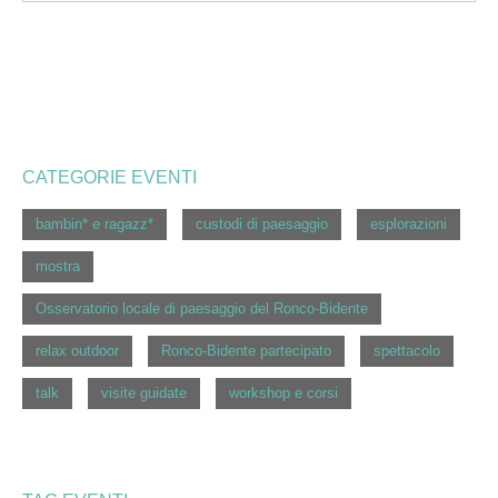
CATEGORIE EVENTI
bambin* e ragazz*
custodi di paesaggio
esplorazioni
mostra
Osservatorio locale di paesaggio del Ronco-Bidente
relax outdoor
Ronco-Bidente partecipato
spettacolo
talk
visite guidate
workshop e corsi